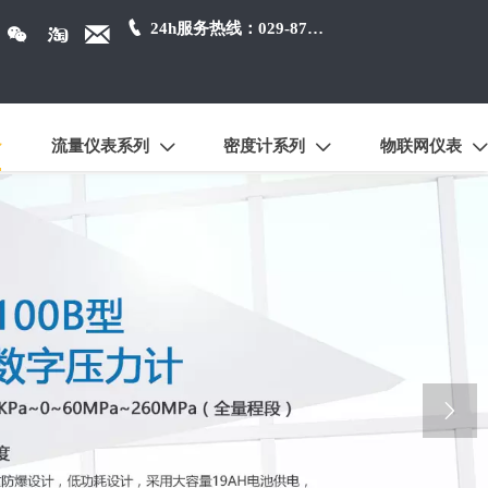

24h服务热线：029-87384650



流量仪表系列
密度计系列
物联网仪表




