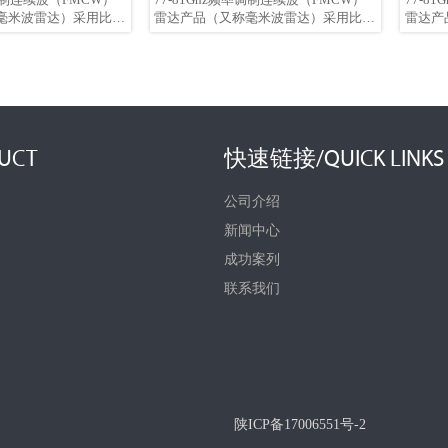
毫米波雷达）采用比
雷达产品（又称毫米波雷达）采用比
雷达产
率更高的毫米波频段，
Ku波段雷达频率更高的毫米波频段，
Ku波
频架构、更高的信噪
具有更紧凑的射频架构、更高的信噪
具有更
和更窄的波束角。该产
比、更小的盲区和更窄的波束角。该产
比、更
干扰能力和穿透能力。
品具有更强的抗干扰能力和穿透能力。
品具有
安装简便，提供两种安
产品体积小巧，安装简便，提供两种安
产品体
装和支架安装（可根据
装方式：螺纹安装和支架安装（可根据
装方式
。
现场环境定制）。
现场环
UCT
快速链接/QUICK LINKS
公司介绍
新闻中心
成功案列
联系我们
陕ICP备17006551号-2