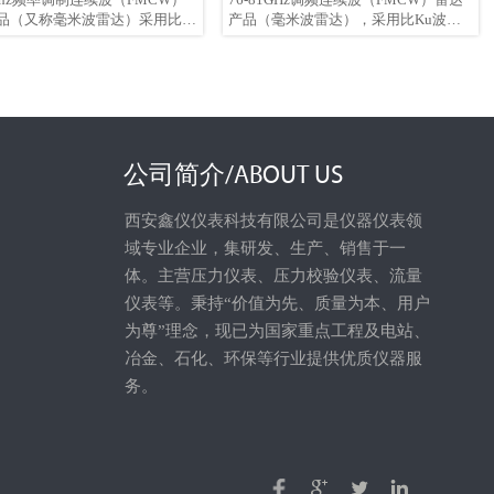
品（又称毫米波雷达）采用比
产品（毫米波雷达），采用比Ku波段
段雷达频率更高的毫米波频段，
雷达频率更高的毫米波波段，具有更紧
紧凑的射频架构、更高的信噪
凑的射频架构，更高的信噪比，更小的
小的盲区和更窄的波束角。该产
盲区，最窄6°的波束角。产品抗干扰能
更强的抗干扰能力和穿透能力。
力及穿透能力更优秀。产品外形小巧，
积小巧，安装简便，提供两种安
安装便捷，提供螺纹和支架安装两种安
：螺纹安装和支架安装（可根据
装模式（亦可根据现场环境定制化设
境定制）。
计）。
公司简介/ABOUT US
西安鑫仪仪表科技有限公司是仪器仪表领
域专业企业，集研发、生产、销售于一
体。主营压力仪表、压力校验仪表、流量
仪表等。秉持“价值为先、质量为本、用户
为尊”理念，现已为国家重点工程及电站、
冶金、石化、环保等行业提供优质仪器服
务。


