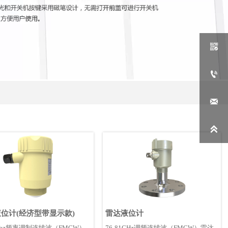




位计(经济型带显示款)
雷达液位计
1Ghz频率调制连续波（FMCW）
76-81GHz调频连续波（FMCW）雷达