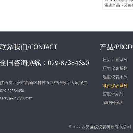
雷达产品（又称
Ku波段雷达频
具有更紧凑的射
比、更小的盲区
品具有更强的抗
产品体积小巧，
装方式：螺纹安
现场环境定制）
联系我们/CONTACT
产品/PROD
压力计量系列
全国咨询热线：029-87384650
压力仪表系列
温度仪表系列
陕西省西安市高新区科技五路中段数字大厦16层
液位仪表系列
029-87384650
密度计系列
terry@xinyiyb.com
物联网仪表
© 2022 西安鑫仪仪表科技有限公司