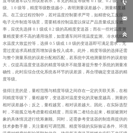
度等级通常以引用误差表示，常见的精度等级有 0.1 级、0.2 级、0.5

级、1.0 级等，精度等级数值越小，表明测量误差越小，测量精度越
高。在工业过程控制中，若对温度控制要求严苛，如精密化工反应、

电子元件制造等场景，需要精准控制温度以保证产品质量或反应效
率，应优先选择 0.1 级或 0.2 级的高精度变送器；而在一些对温度测

量精度要求不高的通用场景，如普通车间环境温度监测、冷水机组回
水温度大致监控等，选择 0.5 级或 1.0 级的变送器即可满足需求，无
需过度追求高精度而增加设备投入成本。此外，精度等级的选择还需
与整个测量系统的误差分配相匹配，若系统中其他测量部件的误差较
大，仅提高温度变送器的精度等级并不能显著提升整个系统的测量准
确性，此时应综合优化系统各环节的误差源，再合理确定变送器的精
度等级。
值得注意的是，量程范围与精度等级之间存在一定的关联关系，在相
同精度等级下，量程越窄，变送器对温度变化的灵敏度越高，测量的
相对误差越小；反之，量程越宽，相对误差越大。因此，在实际选型
时，不能孤立地考虑量程或精度，而应将二者结合起来，根据被测对
象的具体情况进行统筹兼顾。同时，还需参考变送器的制造商提供的
技术参数手册，关注量程可调范围、精度等级的实际验证条件、环境