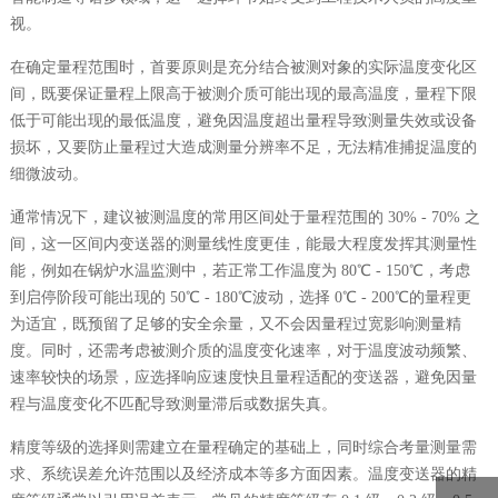
视。
在确定量程范围时，首要原则是充分结合被测对象的实际温度变化区
间，既要保证量程上限高于被测介质可能出现的最高温度，量程下限
低于可能出现的最低温度，避免因温度超出量程导致测量失效或设备
损坏，又要防止量程过大造成测量分辨率不足，无法精准捕捉温度的
细微波动。
通常情况下，建议被测温度的常用区间处于量程范围的 30% - 70% 之
间，这一区间内变送器的测量线性度更佳，能最大程度发挥其测量性
能，例如在锅炉水温监测中，若正常工作温度为 80℃ - 150℃，考虑
到启停阶段可能出现的 50℃ - 180℃波动，选择 0℃ - 200℃的量程更
为适宜，既预留了足够的安全余量，又不会因量程过宽影响测量精
度。同时，还需考虑被测介质的温度变化速率，对于温度波动频繁、
速率较快的场景，应选择响应速度快且量程适配的变送器，避免因量
程与温度变化不匹配导致测量滞后或数据失真。
精度等级的选择则需建立在量程确定的基础上，同时综合考量测量需
求、系统误差允许范围以及经济成本等多方面因素。温度变送器的精