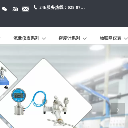

24h服务热线：029-87384650



流量仪表系列
密度计系列
物联网仪表




