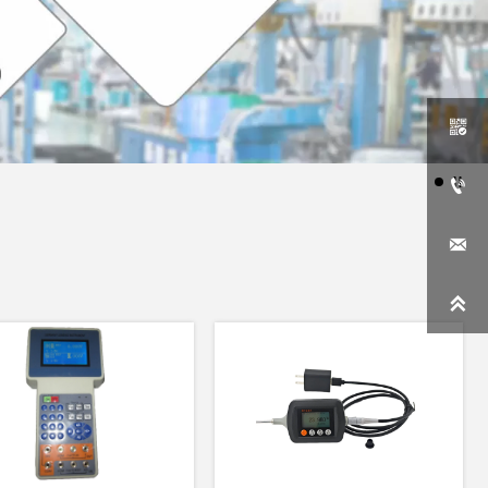



