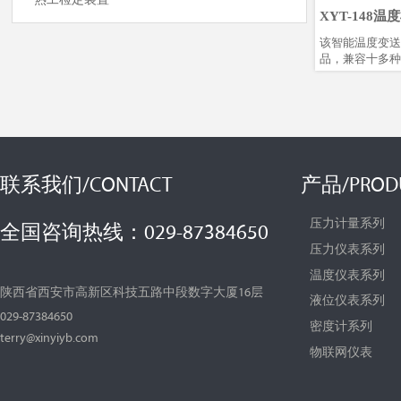
XYT-148
试）
​该智能温度变
品，兼容十多种
阻信号变送。使
片，可保证高精
涌、防反接设计
误安装和误操作
设计，包括独立
位、多任务调度
用进口元器件，
联系我们/CONTACT
产品/PROD
和稳定性。可使
行组态设置，方
压力计量系列
全国咨询热线：029-87384650
压力仪表系列
温度仪表系列
陕西省西安市高新区科技五路中段数字大厦16层
液位仪表系列
029-87384650
密度计系列
terry@xinyiyb.com
物联网仪表