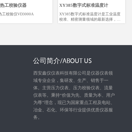
热工校验仪器
XY385数字式标准温度计
工校验仪VD3000A
XY385数字式标准温度计是工业温度
校准、精密测量领域的最新选择，其
准确性和重复性可以达到优于0.05°C/
年，锂电池供电(无需更换电池)续航持
久，携带方便，读数直观，坚固耐
用。不仅可以在实验室作为温度标
准，更可以在工业现场提供可靠、准
确、高精度的温度测量。
公司简介/ABOUT US
西安鑫仪仪表科技有限公司是仪器仪表领
域专业企业，集研发、生产、销售于一
体。主营压力仪表、压力校验仪表、流量
仪表等。秉持“价值为先、质量为本、用户
为尊”理念，现已为国家重点工程及电站、
冶金、石化、环保等行业提供优质仪器服
务。