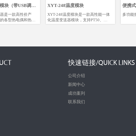
温度模块（带USB调
XYT-248温度模块
便携式
送器是一款高性价产
XYT-248温度模块是一款高性能一体
多功能热
的各型热电偶和热电
化温度变送器模块，支持PT50、
用24位Σ-△采样芯
PT100、PT500、PT1000热电阻及E、
度测量；采用防浪
J、B、K、N、R、S、T热电偶，同时
，避免工程安装中的
具备毫伏信号和电阻信号测量能力。
；采用增强软件安全
该模块隔离电压高达DC1000V，采用
看门狗、低压监控复
4-20mA叠加HART协议数字通信，支
优化等功能。全部采
持远程管理，冷端补偿精度高，数据
保证较长的使用寿命
刷新快，稳定性强，适用
UCT
快速链接/QUICK LINKS
用计算机或者手机进
于-40℃~+85℃的工作环境。模块外形
便快捷。
小巧，安装便捷，抗机械振动和射频
干扰能力强，可适配各类热电阻或热
公司介绍
电偶，既可配套使用也可单独安装。
新闻中心
成功案列
联系我们