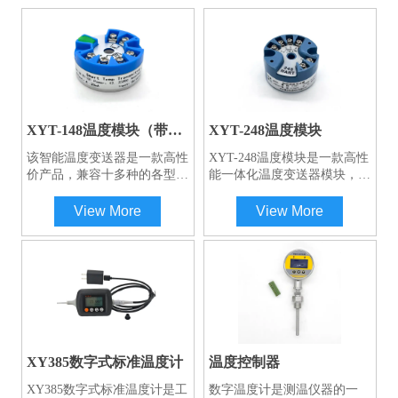
XYT-148温度模块（带
XYT-248温度模块
USB调试）
​该智能温度变送器是一款高性
XYT-248温度模块是一款高性
价产品，兼容十多种的各型热
能一体化温度变送器模块，支
电偶和热电阻信号变送。使用
持PT50、PT100、PT500、
24位Σ-△采样芯片，可保证高
PT1000热电阻及E、J、B、
View More
View More
精度测量；采用防浪涌、防反
K、N、R、S、T热电偶，同
接设计，避免工程安装中的误
时具备毫伏信号和电阻信号测
安装和误操作；采用增强软件
量能力。该模块隔离电压高达
安全设计，包括独立看门狗、
DC1000V，采用4-20mA叠加
低压监控复位、多任务调度优
HART协议数字通信，支持远
化等功能。全部采用进口元器
程管理，冷端补偿精度高，数
件，保证较长的使用寿命和稳
据刷新快，稳定性强，适用
定性。可使用计算机或者手机
于-40℃~+85℃的工作环境。
扫码咨询工程师一对一服务
进行组态设置，方便快捷。
模块外形小巧，安装便捷，抗
XY385数字式标准温度计
温度控制器
机械振动和射频干扰能力强，
XY385数字式标准温度计是工
数字温度计是测温仪器的一
可适配各类热电阻或热电偶，