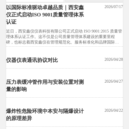
以国际标准驱动卓越品质｜西安鑫
汉诺威工博会新增智能试验装备展
2026/07/17
2026/07/21
仪正式启动ISO 9001质量管理体系
区，中国展团预订率达92%
认证
汉诺威工博会新增智能试验装备展区，中国展团预订率达92%，释
放试验设备国际化升级信号。本文解析独立展区对出口、采购、
近日，西安鑫仪仪表科技有限公司正式启动 ISO 9001:2015 质量管
校准、交付与远程服务的影响，帮助企业抢先把握市场先机。
理体系认证工作。这不仅是公司质量管理体系建设的重要里程
碑，也标志着西安鑫仪在管理规范化、服务标准化和品牌国际化
的发展道路上迈出了坚实一步。
洋山港试行试验设备出口绿色通道
2026/07/21
仪器仪表通讯协议对比
2026/04/28
试验设备行业关注：洋山港试行试验设备出口绿色通道，通关平
均缩短3.2天，并将ISO 14001、RoHS、碳足迹声明等纳入条件。
快速了解企业合规准备、单证管理与供应链协同关键变化。
压力表缓冲管作用与安装位置对测
2026/04/27
量的影响
东南亚多国启动试验设备能效标签
2026/07/21
强制计划
试验设备行业迎来新变局：东南亚多国启动试验设备能效标签强
爆炸性危险环境中本安与隔爆设计
2026/04/22
制计划，印尼、越南、泰国将对恒温恒湿试验箱等实施MEPS管
的原理差异
理。快速了解IE3门槛、ASEAN测试报告要求与出口合规应对重
点。