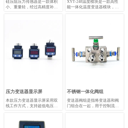
硅压阻压力传感器是一款体积
XYT-248温度模块是一款高性
小、重量轻，经过高精度补偿
能一体化温度变送器模块，支
的压阻式压力敏感元件。被测
持PT50、PT100、PT500、
压力经过隔离膜片和硅油传递
PT1000热电阻及E、J、B、K、
至敏感芯片，实现压力到电信
N、R、S、T热电偶，同时具备
号的精确转换。
毫伏信号和电阻信号测量能
力。该模块隔离电压高达
DC1000V，采用4-20mA叠加
HART协议数字通信，支持远程
管理，冷端补偿精度高，数据
刷新快，稳定性强，适用
于-40℃~+85℃的工作环境。模
块外形小巧，安装便捷，抗机
械振动和射频干扰能力强，可
适配各类热电阻或热电偶，既
可配套使用也可单独安装。
压力变送器显示屏
不锈钢一体化阀组
本款压力变送器显示屏采用双
变送器阀组是指将变送器和阀
线工作方式，支持超低电压运
门组合在一起，用于控制流体
行，配备明亮的0.36英寸LED显
的压力、流量和温度等参数的
示屏，支持用户自校准和非线
装置。变送器是一种传感器，
性显示值校正。其性能优于同
用于将压力、液位、温度等物
类产品，温漂更低，适合
理量转换为标准信号，如4-