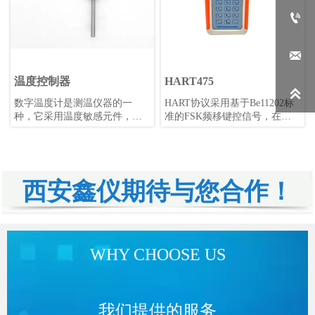


温度控制器
HART475

数字温度计是测温仪器的一
HART协议采用基于Be11202标
种，它采用温度敏感元件，如
准的FSK频移键控信号，在低
铂电阻、热电偶、半导体、热
频的4-20mA模拟信号上叠加幅
敏电阻等，将温度的变化转换
度为0.5mA的音频数字信号进行
成电信号的变化，如电压和电
双向数字通讯，数据传输率为
流的变化。这个电信号经过模
1.2kbps。
数转换电路即AD转换电路将模
西安鑫仪期待与您合作！
拟信号转换为数字信号，再由
处理单元如单片机或PC机等进
行计算，得出温度数值并显示
出来。数字温度计具有测量准
确度高、稳定性好、适用范围
WHY CHOOSE US
广等优点，广泛应用于各类工
矿企业、大专院校、科研院所
等领域。
我们提供的服务