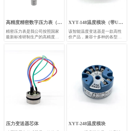
高精度精密数字压力表（白
XYT-148温度模块（带USB
色表盘）
调试）
精密压力表是我公司按照国家
​该智能温度变送器是一款高性
最新标准研制生产的高精度智
价产品，兼容十多种的各型热
能压力测量仪表。
电偶和热电阻信号变送。使用
24位Σ-△采样芯片，可保证高
精度测量；采用防浪涌、防反
接设计，避免工程安装中的误
安装和误操作；采用增强软件
安全设计，包括独立看门狗、
低压监控复位、多任务调度优
化等功能。全部采用进口元器
件，保证较长的使用寿命和稳
定性。可使用计算机或者手机
进行组态设置，方便快捷。
压力变送器芯体
XYT-248温度模块