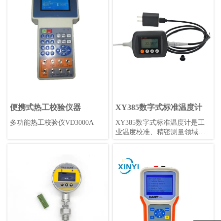
在-40℃~85℃的工业环境中使
20mA电流信号或0-10V电压信
用。具有标准赫斯曼形状，高
号。阀门则用于控制流体的流
精度0.1%，采样率可调，是工
量和压力等参数。变送器阀组
业应用的理想选择。
通常应用于工业自动化领域，
例如石化、电力、制药等行
业。
便携式热工校验仪器
XY385数字式标准温度计
多功能热工校验仪VD3000A
XY385数字式标准温度计是工
业温度校准、精密测量领域的
最新选择，其准确性和重复性
可以达到优于0.05°C/年，锂电
池供电(无需更换电池)续航持
久，携带方便，读数直观，坚
固耐用。不仅可以在实验室作
为温度标准，更可以在工业现
场提供可靠、准确、高精度的
温度测量。